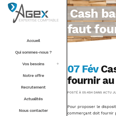
Cash bac
faut fou
Accueil
Qui sommes-nous ?
Vos besoins
07 Fév
Cas
Notre offre
fournir au
Recrutement
POSTÉ À 05:45H
DANS
ACTU JU
Actualités
Pour proposer le dispositi
Nous contacter
commerçant doit fournir 