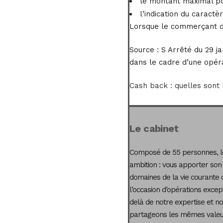
le montant maximal pou
l’indication du caract
Lorsque le commerçant dis
Source :
S Arrêté du 29 ja
dans le cadre d’une opér
Cash back : quelles sont l
Le cabinet
Composé de 55 personnes, le
ambition : vous apporter son
domaines de la vie courante 
l’occasion d’opérations excep
delà de notre expertise et not
partageons les mêmes valeur