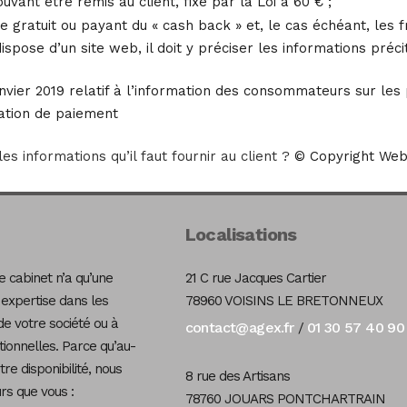
vant être remis au client, fixé par la Loi à 60 € ;
ère gratuit ou payant du « cash back » et, le cas échéant, les
pose d’un site web, il doit y préciser les informations précit
nvier 2019 relatif à l’information des consommateurs sur les p
ation de paiement
es informations qu’il faut fournir au client ?
© Copyright Web
Localisations
 cabinet n’a qu’une
21 C rue Jacques Cartier
 expertise dans les
78960 VOISINS LE BRETONNEUX
de votre société ou à
contact@agex.fr
01 30 57 40 90
/
tionnelles. Parce qu’au-
re disponibilité, nous
8 rue des Artisans
s que vous :
78760 JOUARS PONTCHARTRAIN