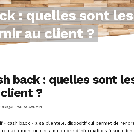
k : quelles sont les
rnir au client ?
h back : quelles sont les
 client ?
RIDIQUE
PAR
AGXADMIN
f « cash back » à sa clientèle, dispositif qui permet de rend
préalablement un certain nombre d’informations à son client 