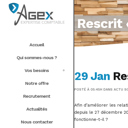
Rescrit 
Accueil
Qui sommes-nous ?
Vos besoins
29 Jan
Res
Notre offre
POSTÉ À 05:45H
DANS
ACTU S
Recrutement
Afin d’améliorer les relat
Actualités
depuis le 27 décembre 201
fonctionne-t-il ?
Nous contacter