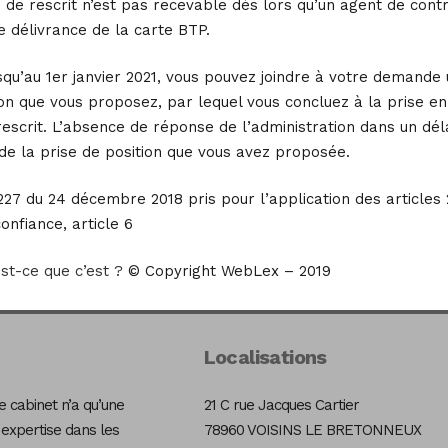
 de rescrit n’est pas recevable dès lors qu’un agent de contrô
e délivrance de la carte BTP.
squ’au 1er janvier 2021, vous pouvez joindre à votre demande u
on que vous proposez, par lequel vous concluez à la prise en
rescrit. L’absence de réponse de l’administration dans un dé
de la prise de position que vous avez proposée.
27 du 24 décembre 2018 pris pour l’application des articles 2
onfiance, article 6
est-ce que c’est ?
© Copyright WebLex – 2019
Localisations
 cabinet n’a qu’une
21 C rue Jacques Cartier
 expertise dans les
78960 VOISINS LE BRETONNEUX