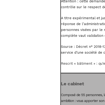
Attention : cette demande
contrôle sur le respect d
A titre expérimental et ju
réponse de l’administrati
personnes visées par le 
complète vaut validation 
Source :
Décret n° 2018-12
service d’une société de c
Rescrit « bâtiment » : qu’
Le cabinet
Composé de 55 personnes, le
ambition : vous apporter son