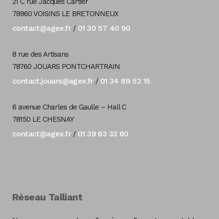
21 C rue Jacques Cartier
78960 VOISINS LE BRETONNEUX
contact@agex.fr
01 30 57 40 90
/
8 rue des Artisans
78760 JOUARS PONTCHARTRAIN
contact.jouars@agex.fr
01 34 89 52 15
/
6 avenue Charles de Gaulle – Hall C
78150 LE CHESNAY
contact@agex.fr
01 39 63 33 80
/
Réseau Talliant