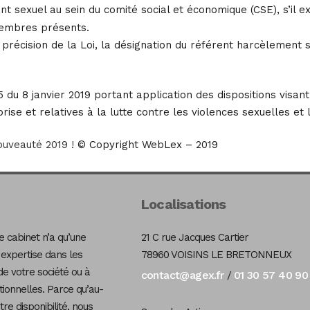
t sexuel au sein du comité social et économique (CSE), s’il ex
membres présents.
précision de la Loi, la désignation du référent harcèlement se
 du 8 janvier 2019 portant application des dispositions visa
se et relatives à la lutte contre les violences sexuelles et l
nouveauté 2019 !
© Copyright WebLex – 2019
Localisations
 cabinet n’a qu’une
21 C rue Jacques Cartier
 expertise dans les
78960 VOISINS LE BRETONNEUX
de votre société ou à
contact@agex.fr
01 30 57 40 90
/
tionnelles. Parce qu’au-
re disponibilité, nous