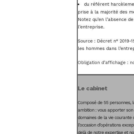
du référent harcèlemen
prise à la majorité des 
Notez qu’en l’absence de 
l’entreprise.
Source :
Décret n° 2019-15
les hommes dans l’entrepri
Obligation d’affichage : 
Le cabinet
Composé de 55 personnes, le
ambition : vous apporter son
domaines de la vie courante 
l’occasion d’opérations excep
delà de notre expertise et not