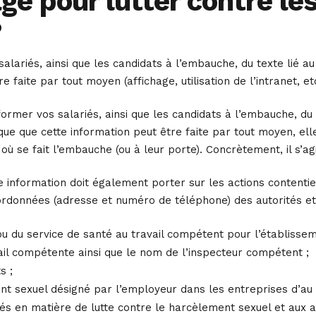
ge pour lutter contre le
?
alariés, ainsi que les candidats à l’embauche, du texte lié a
 faite par tout moyen (affichage, utilisation de l’intranet, etc
rmer vos salariés, ainsi que les candidats à l’embauche, du t
dique que cette information peut être faite par tout moyen, el
 où se fait l’embauche (ou à leur porte). Concrètement, il s’a
tte information doit également porter sur les actions content
ordonnées (adresse et numéro de téléphone) des autorités et 
ou du service de santé au travail compétent pour l’établissem
vail compétente ainsi que le nom de l’inspecteur compétent ;
s ;
t sexuel désigné par l’employeur dans les entreprises d’au m
s en matière de lutte contre le harcèlement sexuel et aux a