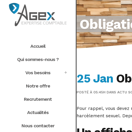
Obligati
Accueil
Qui sommes-nous ?
Vos besoins
25 Jan
Obl
Notre offre
POSTÉ À 05:45H
DANS
ACTU S
Recrutement
Pour rappel, vous devez m
Actualités
harcèlement sexuel. Depui
Nous contacter