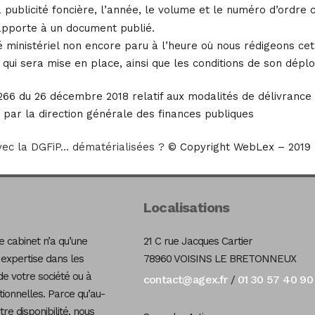
a publicité foncière, l’année, le volume et le numéro d’ord
apporte à un document publié.
é ministériel non encore paru à l’heure où nous rédigeons ce
 qui sera mise en place, ainsi que les conditions de son déplo
66 du 26 décembre 2018 relatif aux modalités de délivrance 
é par la direction générale des finances publiques
avec la DGFiP… dématérialisées ?
© Copyright WebLex – 2019
Localisations
 cabinet n’a qu’une
21 C rue Jacques Cartier
 expertise dans les
78960 VOISINS LE BRETONNEUX
de votre société ou à
contact@agex.fr
01 30 57 40 90
/
tionnelles. Parce qu’au-
re disponibilité, nous