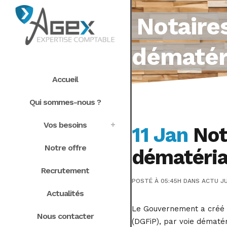
Notaires
dématéri
Accueil
Qui sommes-nous ?
Vos besoins
11 Jan
Nota
Notre offre
dématéria
Recrutement
POSTÉ À 05:45H
DANS
ACTU JU
Actualités
Le Gouvernement a créé u
Nous contacter
(DGFiP), par voie dématér