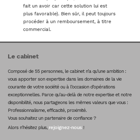
fait un avoir car cette solution lui est
plus favorable). Bien sûr, il peut toujours
procéder à un remboursement, à titre
commercial.
Le cabinet
Composé de 55 personnes, le cabinet n’a qu’une ambition :
vous apporter son expertise dans les domaines de la vie
courante de votre société ou à l’occasion d’opérations
exceptionnelles. Parce qu’au-delà de notre expertise et notre
disponibilité, nous partageons les mêmes valeurs que vous :
Professionnalisme, efficacité, proximité.
Vous souhaitez un partenaire de confiance ?
rejoignez-nous
Alors n’hésitez plus,
!