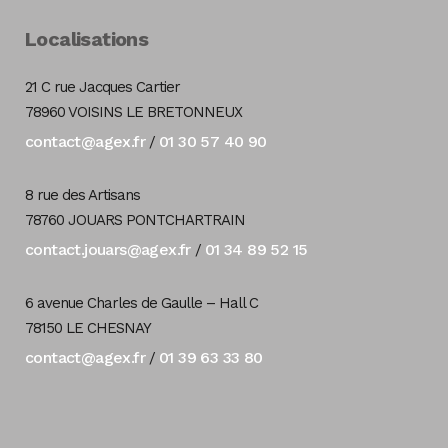
Localisations
21 C rue Jacques Cartier
78960 VOISINS LE BRETONNEUX
contact@agex.fr
01 30 57 40 90
/
8 rue des Artisans
78760 JOUARS PONTCHARTRAIN
contact.jouars@agex.fr
01 34 89 52 15
/
6 avenue Charles de Gaulle – Hall C
78150 LE CHESNAY
contact@agex.fr
01 39 63 33 80
/