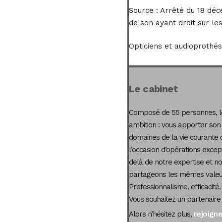
Source :
Arrêté du 18 déce
de son ayant droit sur les
Opticiens et audioprothés
Le cabinet
Composé de 55 personnes, le
ambition : vous apporter son
domaines de la vie courante 
l’occasion d’opérations excep
delà de notre expertise et not
partageons les mêmes valeur
Professionnalisme, efficacité,
Vous souhaitez un partenaire
rejoign
Alors n’hésitez plus,