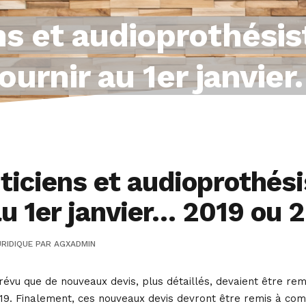
ns et audioprothésis
fournir au 1er janvi
iciens et audioprothési
au 1er janvier… 2019 ou 
RIDIQUE
PAR
AGXADMIN
vu que de nouveaux devis, plus détaillés, devaient être remis
19. Finalement, ces nouveaux devis devront être remis à comp