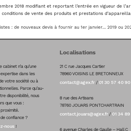
mbre 2018 modifiant et reportant l’entrée en vigueur de l’arrê
 conditions de vente des produits et prestations d’appareillag
istes : de nouveaux devis à fournir au 1er janvier… 2019 ou 20
Localisations
 cabinet n’a qu’une
21 C rue Jacques Cartier
 expertise dans les
78960 VOISINS LE BRETONNEUX
de votre société ou à
contact@agex.fr
01 30 57 40 90
/
tionnelles. Parce qu’au-
re disponibilité, nous
8 rue des Artisans
s que vous :
78760 JOUARS PONTCHARTRAIN
 proximité.
contact.jouars@agex.fr
01 34 89
/
 de confiance ?
ez-nous
!
6 avenue Charles de Gaulle – Hall C