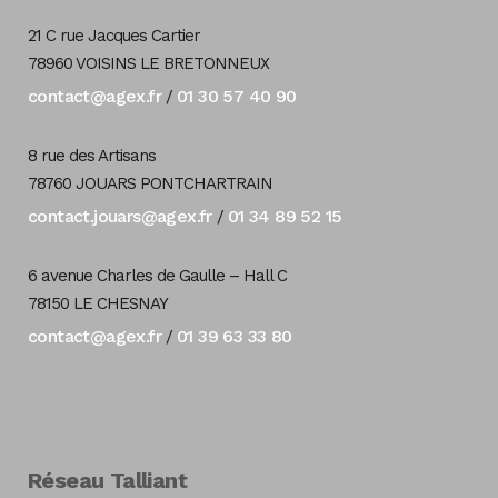
21 C rue Jacques Cartier
78960 VOISINS LE BRETONNEUX
contact@agex.fr
01 30 57 40 90
/
8 rue des Artisans
78760 JOUARS PONTCHARTRAIN
contact.jouars@agex.fr
01 34 89 52 15
/
6 avenue Charles de Gaulle – Hall C
78150 LE CHESNAY
contact@agex.fr
01 39 63 33 80
/
Réseau Talliant