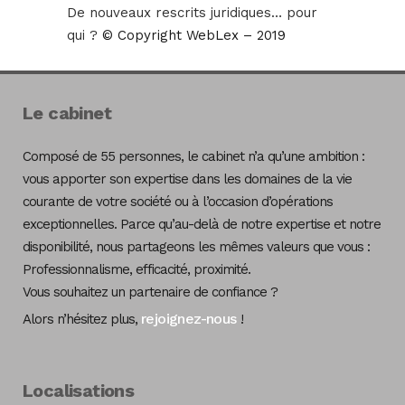
De nouveaux rescrits juridiques… pour
qui ?
© Copyright WebLex – 2019
Le cabinet
Composé de 55 personnes, le cabinet n’a qu’une ambition :
vous apporter son expertise dans les domaines de la vie
courante de votre société ou à l’occasion d’opérations
exceptionnelles. Parce qu’au-delà de notre expertise et notre
disponibilité, nous partageons les mêmes valeurs que vous :
Professionnalisme, efficacité, proximité.
Vous souhaitez un partenaire de confiance ?
rejoignez-nous
Alors n’hésitez plus,
!
Localisations