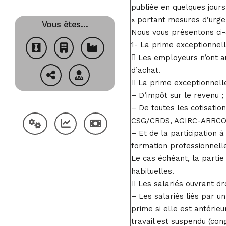
publiée en quelques jours.
« portant mesures d’urgen
Vous êtes…
Nous vous présentons ci-a
1- La prime exceptionnell
 Les employeurs n’ont a
d’achat.
 La prime exceptionnelle
– D’impôt sur le revenu ;
– De toutes les cotisation
CSG/CRDS, AGIRC-ARRCO, 
– Et de la participation à
formation professionnelle
Le cas échéant, la partie
habituelles.
 Les salariés ouvrant dr
– Les salariés liés par u
prime si elle est antérieu
travail est suspendu (con