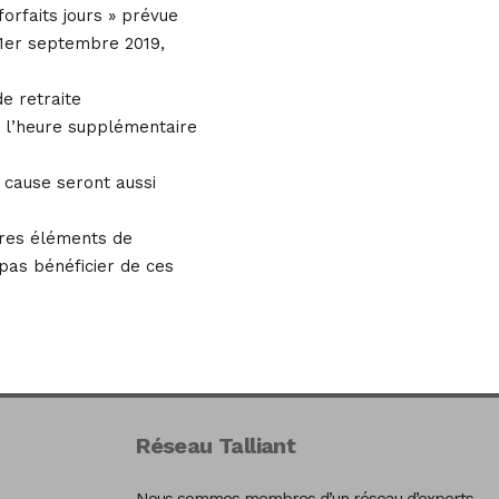
orfaits jours » prévue
e 1er septembre 2019,
de retraite
e l’heure supplémentaire
n cause seront aussi
tres éléments de
pas bénéficier de ces
Réseau Talliant