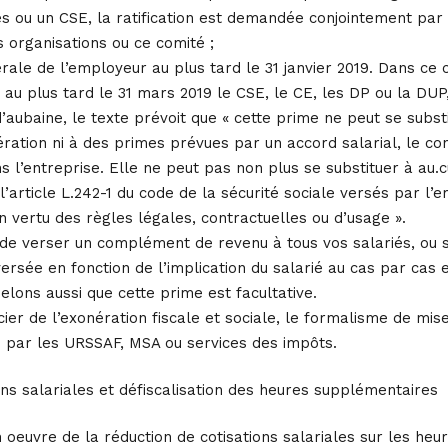
es ou un CSE, la ratification est demandée conjointement par
s organisations ou ce comité ;
érale de l’employeur au plus tard le 31 janvier 2019. Dans ce 
au plus tard le 31 mars 2019 le CSE, le CE, les DP ou la DUP, 
 d’aubaine, le texte prévoit que « cette prime ne peut se subst
tion ni à des primes prévues par un accord salarial, le cont
s l’entreprise. Elle ne peut pas non plus se substituer à au
’article L.242-1 du code de la sécurité sociale versés par l’
n vertu des règles légales, contractuelles ou d’usage ».
n de verser un complément de revenu à tous vos salariés, ou
ersée en fonction de l’implication du salarié au cas par cas 
elons aussi que cette prime est facultative.
cier de l’exonération fiscale et sociale, le formalisme de mis
é par les URSSAF, MSA ou services des impôts.
ons salariales et défiscalisation des heures supplémentaires
n oeuvre de la réduction de cotisations salariales sur les he