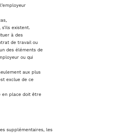
 l’employeur
cas,
s’ils existent.
ituer à des
rat de travail ou
.cun des éléments de
employeur ou qui
 seulement aux plus
est exclue de ce
e en place doit être
ures supplémentaires, les