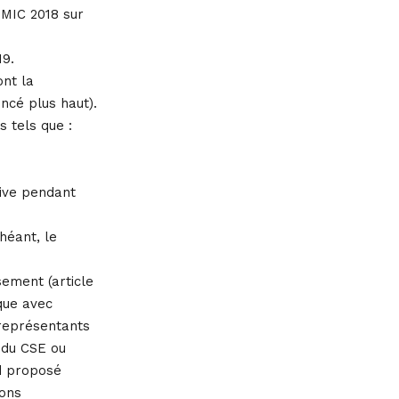
SMIC 2018 sur
19.
ont la
ncé plus haut).
 tels que :
tive pendant
héant, le
sement (article
ique avec
 représentants
n du CSE ou
rd proposé
ions