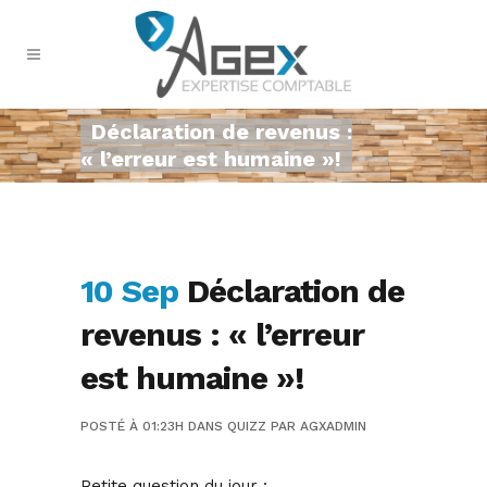
Déclaration de revenus :
« l’erreur est humaine »!
10 Sep
Déclaration de
revenus : « l’erreur
est humaine »!
POSTÉ À 01:23H
DANS
QUIZZ
PAR
AGXADMIN
Petite question du jour :