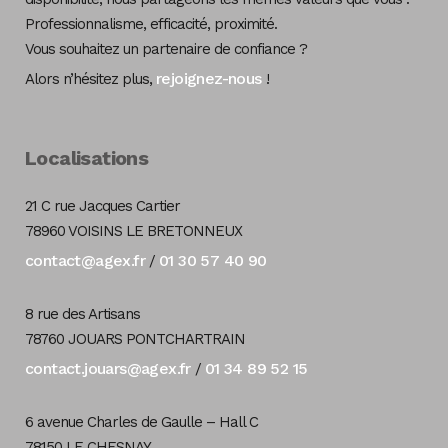
Professionnalisme, efficacité, proximité.
Vous souhaitez un partenaire de confiance ?
rejoignez-nous
Alors n’hésitez plus,
!
Localisations
21 C rue Jacques Cartier
78960 VOISINS LE BRETONNEUX
contact@agex.fr
01 30 57 40 90
/
8 rue des Artisans
78760 JOUARS PONTCHARTRAIN
contact.jouars@agex.fr
01 34 89 52 15
/
6 avenue Charles de Gaulle – Hall C
78150 LE CHESNAY