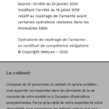
Source :
Arrêté du 23 janvier 2020
modifiant l’arrêté du 16 juillet 2019
relatif au repérage de l’amiante avant
certaines opérations réalisées dans les
immeubles bâtis
Opérations de repérage de l’amiante :
un certificat de compétence obligatoire
© Copyright WebLex – 2020
Le cabinet
Composé de 55 personnes, le cabinet n’a qu’une ambition :
vous apporter son expertise dans les domaines de la vie
courante de votre société ou à l’occasion d’opérations
exceptionnelles. Parce qu’au-delà de notre expertise et notre
disponibilité, nous partageons les mêmes valeurs que vous :