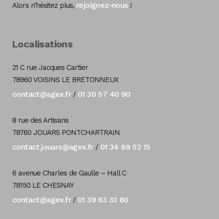
rejoignez-nous
Alors n’hésitez plus,
!
Localisations
21 C rue Jacques Cartier
78960 VOISINS LE BRETONNEUX
contact@agex.fr
01 30 57 40 90
/
8 rue des Artisans
78760 JOUARS PONTCHARTRAIN
contact.jouars@agex.fr
01 34 89 52 15
/
6 avenue Charles de Gaulle – Hall C
78150 LE CHESNAY
contact@agex.fr
01 39 63 33 80
/