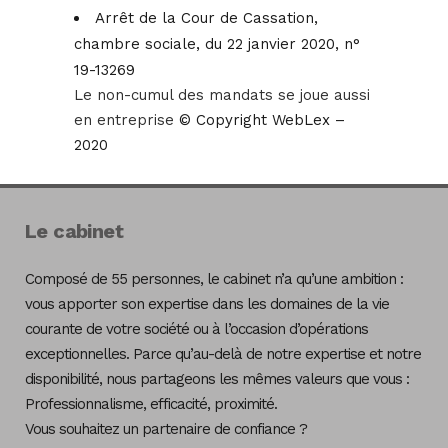
Arrêt de la Cour de Cassation,
chambre sociale, du 22 janvier 2020, n°
19-13269
Le non-cumul des mandats se joue aussi
en entreprise
© Copyright WebLex –
2020
Le cabinet
Composé de 55 personnes, le cabinet n’a qu’une ambition :
vous apporter son expertise dans les domaines de la vie
courante de votre société ou à l’occasion d’opérations
exceptionnelles. Parce qu’au-delà de notre expertise et notre
disponibilité, nous partageons les mêmes valeurs que vous :
Professionnalisme, efficacité, proximité.
Vous souhaitez un partenaire de confiance ?