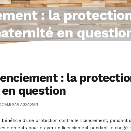
ment : la protection
aternité en questio
enciement : la protectio
 en question
OCIALE
PAR
AGXADMIN
e bénéficie d’une protection contre le licenciement, pendant
t des éléments pour étayer un licenciement pendant le congé 