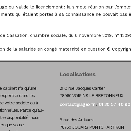
 juge qui valide le licenciement : la simple réunion par l’emp
nements qui étaient portés à sa connaissance ne pouvait pa
 de Cassation, chambre sociale, du 6 novembre 2019, n° 1209
ion de la salariée en congé maternité en question
© Copyrigh
Localisations
 cabinet n’a qu’une
21 C rue Jacques Cartier
 expertise dans les
78960 VOISINS LE BRETONNEUX
de votre société ou à
contact@agex.fr
01 30 57 40 90
/
tionnelles. Parce qu’au-
re disponibilité, nous
8 rue des Artisans
s que vous :
78760 JOUARS PONTCHARTRAIN