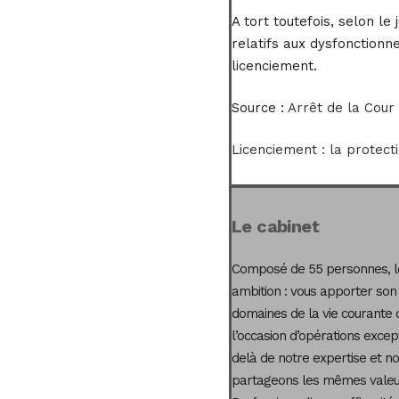
A tort toutefois, selon le
relatifs aux dysfonction
licenciement.
Source :
Arrêt de la Cour
Licenciement : la protect
Le cabinet
Composé de 55 personnes, le
ambition : vous apporter son
domaines de la vie courante 
l’occasion d’opérations excep
delà de notre expertise et not
partageons les mêmes valeur