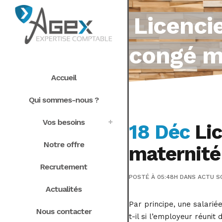
Licencie
congé m
Accueil
Qui sommes-nous ?
Vos besoins
18 Déc
Lic
Notre offre
maternité
Recrutement
POSTÉ À 05:48H
DANS
ACTU S
Actualités
Par principe, une salarié
Nous contacter
t-il si l’employeur réuni