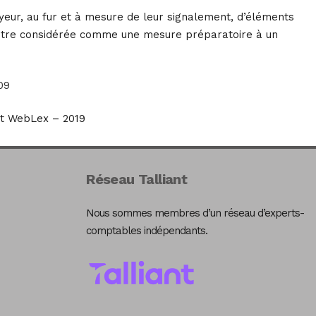
loyeur, au fur et à mesure de leur signalement, d’éléments
s être considérée comme une mesure préparatoire à un
09
t WebLex – 2019
Réseau Talliant
Nous sommes membres d’un réseau d’experts-
comptables indépendants.