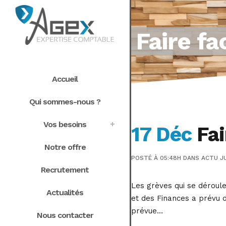
Faire f
Accueil
Qui sommes-nous ?
Vos besoins
17 Déc
Fai
Notre offre
POSTÉ À 05:48H
DANS
ACTU JU
Recrutement
Les grèves qui se déroule
Actualités
et des Finances a prévu d
prévue…
Nous contacter