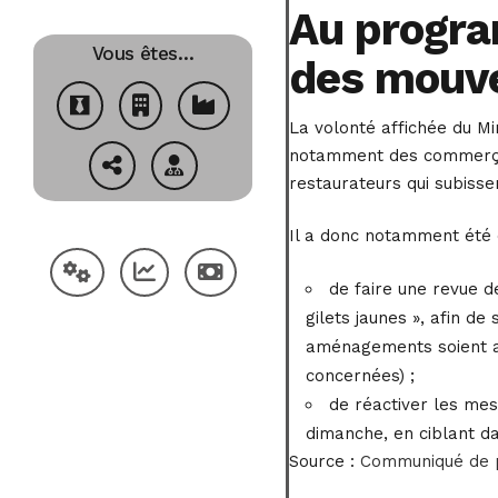
Au progra
Vous êtes…
des mouv
La volonté affichée du M
notamment des commerçant
restaurateurs qui subisse
Il a donc notamment été 
de faire une revue d
gilets jaunes », afin d
aménagements soient acc
concernées) ;
de réactiver les mes
dimanche, en ciblant da
Source :
Communiqué de pr