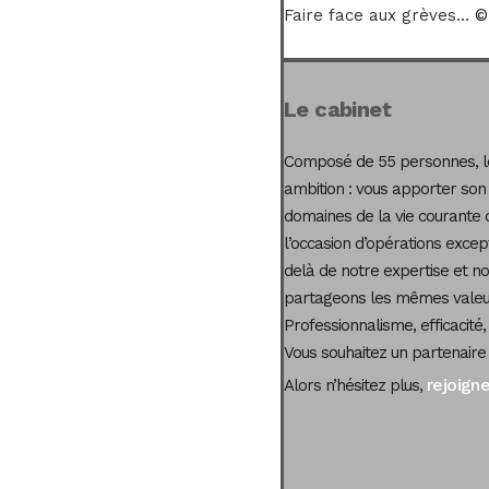
Faire face aux grèves…
© 
Le cabinet
Composé de 55 personnes, le
ambition : vous apporter son
domaines de la vie courante 
l’occasion d’opérations excep
delà de notre expertise et not
partageons les mêmes valeur
Professionnalisme, efficacité,
Vous souhaitez un partenaire
rejoign
Alors n’hésitez plus,