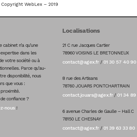
Copyright WebLex – 2019
Localisations
 cabinet n’a qu’une
21 C rue Jacques Cartier
 expertise dans les
78960 VOISINS LE BRETONNEUX
de votre société ou à
contact@agex.fr
01 30 57 40 90
/
tionnelles. Parce qu’au-
re disponibilité, nous
8 rue des Artisans
s que vous :
78760 JOUARS PONTCHARTRAIN
 proximité.
contact.jouars@agex.fr
01 34 89
/
 de confiance ?
ez-nous
!
6 avenue Charles de Gaulle – Hall C
78150 LE CHESNAY
contact@agex.fr
01 39 63 33 80
/