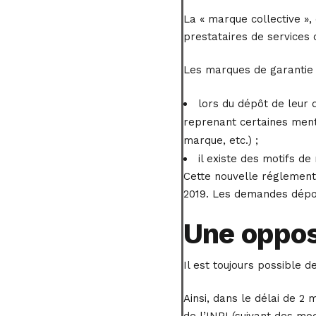
La « marque collective »,
prestataires de services 
Les marques de garantie e
lors du dépôt de leur 
reprenant certaines menti
marque, etc.) ;
il existe des motifs d
Cette nouvelle réglemen
2019. Les demandes dépos
Une oppos
Il est toujours possible 
Ainsi, dans le délai de 2
de l’INPI (suivant des mod