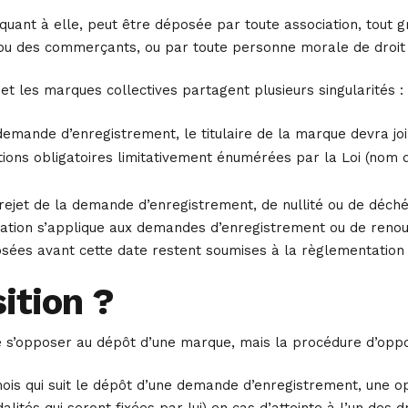
 quant à elle, peut être déposée par toute association, tout
ou des commerçants, ou par toute personne morale de droit publ
t les marques collectives partagent plusieurs singularités :
demande d’enregistrement, le titulaire de la marque devra jo
ons obligatoires limitativement énumérées par la Loi (nom du
e rejet de la demande d’enregistrement, de nullité ou de déch
tation s’applique aux demandes d’enregistrement ou de ren
ées avant cette date restent soumises à la règlementation a
ition ?
de s’opposer au dépôt d’une marque, mais la procédure d’opp
 mois qui suit le dépôt d’une demande d’enregistrement, une o
alités qui seront fixées par lui) en cas d’atteinte à l’un des d