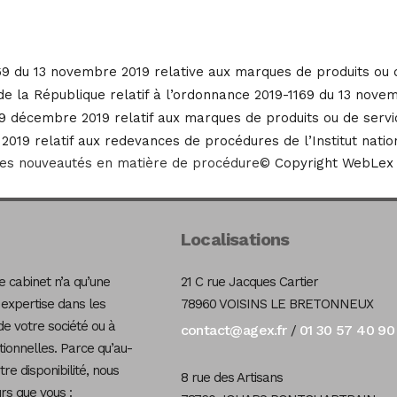
9 du 13 novembre 2019 relative aux marques de produits ou 
e la République relatif à l’ordonnance 2019-1169 du 13 nove
9 décembre 2019 relatif aux marques de produits ou de servi
019 relatif aux redevances de procédures de l’Institut nation
es nouveautés en matière de procédure
© Copyright WebLex 
Localisations
 cabinet n’a qu’une
21 C rue Jacques Cartier
 expertise dans les
78960 VOISINS LE BRETONNEUX
de votre société ou à
contact@agex.fr
01 30 57 40 90
/
tionnelles. Parce qu’au-
re disponibilité, nous
8 rue des Artisans
s que vous :