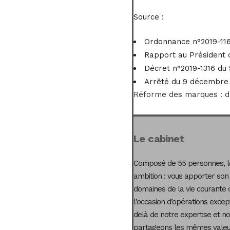
Source :
Ordonnance n°2019-116
Rapport au Président d
Décret n°2019-1316 du 
Arrêté du 9 décembre 2
Réforme des marques : d
Le cabinet
Composé de 55 personnes, le
ambition : vous apporter son
domaines de la vie courante 
l’occasion d’opérations excep
delà de notre expertise et not
partageons les mêmes valeur