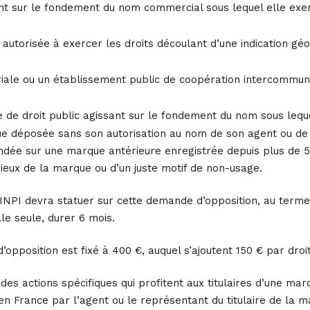
t sur le fondement du nom commercial sous lequel elle exerce
 autorisée à exercer les droits découlant d’une indication g
toriale ou un établissement public de coopération intercommu
de droit public agissant sur le fondement du nom sous lequel
que déposée sans son autorisation au nom de son agent ou de
ndée sur une marque antérieure enregistrée depuis plus de 5 
rieux de la marque ou d’un juste motif de non-usage.
’INPI devra statuer sur cette demande d’opposition, au term
lle seule, durer 6 mois.
’opposition est fixé à 400 €, auquel s’ajoutent 150 € par droi
te des actions spécifiques qui profitent aux titulaires d’une
n France par l’agent ou le représentant du titulaire de la m