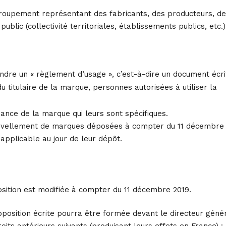
 groupement représentant des fabricants, des producteurs, d
ic (collectivité territoriales, établissements publics, etc.)
indre un « règlement d’usage », c’est-à-dire un document écri
 titulaire de la marque, personnes autorisées à utiliser la
éance de la marque qui leurs sont spécifiques.
ouvellement de marques déposées à compter du 11 décembre
pplicable au jour de leur dépôt.
osition est modifiée à compter du 11 décembre 2019.
pposition écrite pourra être formée devant le directeur géné
roits antérieurs suivants (produisant leurs effets en France) :