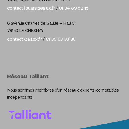
contact.jouars@agex.fr
01 34 89 52 15
/
6 avenue Charles de Gaulle – Hall C
78150 LE CHESNAY
contact@agex.fr
01 39 63 33 80
/
Réseau Talliant
Nous sommes membres d’un réseau d’experts-comptables
indépendants.