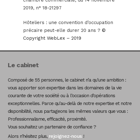
chambre commerciale, du 14 novembre
2019, n° 18-21297
Hôteliers : une convention d’occupation
précaire peut-elle durer 20 ans ?
©
Copyright WebLex – 2019
Le cabinet
Composé de 55 personnes, le cabinet n’a qu’une ambition :
vous apporter son expertise dans les domaines de la vie
courante de votre société ou à l’occasion d’opérations
exceptionnelles. Parce qu’au-delà de notre expertise et notre
disponibilité, nous partageons les mêmes valeurs que vous :
Professionnalisme, efficacité, proximité.
Vous souhaitez un partenaire de confiance ?
rejoignez-nous
Alors n’hésitez plus,
!