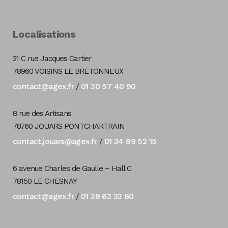
Localisations
21 C rue Jacques Cartier
78960 VOISINS LE BRETONNEUX
contact@agex.fr
01 30 57 40 90
/
8 rue des Artisans
78760 JOUARS PONTCHARTRAIN
contact.jouars@agex.fr
01 34 89 52 15
/
6 avenue Charles de Gaulle – Hall C
78150 LE CHESNAY
contact@agex.fr
01 39 63 33 80
/