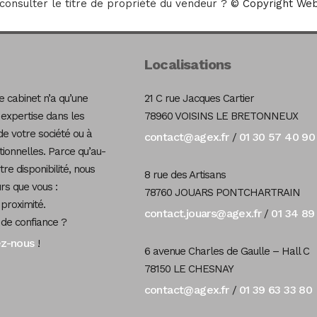
 consulter le titre de propriété du vendeur ?
© Copyright Web
Localisations
 cabinet n’a qu’une
21 C rue Jacques Cartier
 expertise dans les
78960 VOISINS LE BRETONNEUX
de votre société ou à
contact@agex.fr
01 30 57 40 90
/
tionnelles. Parce qu’au-
re disponibilité, nous
8 rue des Artisans
s que vous :
78760 JOUARS PONTCHARTRAIN
 proximité.
contact.jouars@agex.fr
01 34 89
/
 de confiance ?
ez-nous
!
6 avenue Charles de Gaulle – Hall C
78150 LE CHESNAY
contact@agex.fr
01 39 63 33 80
/