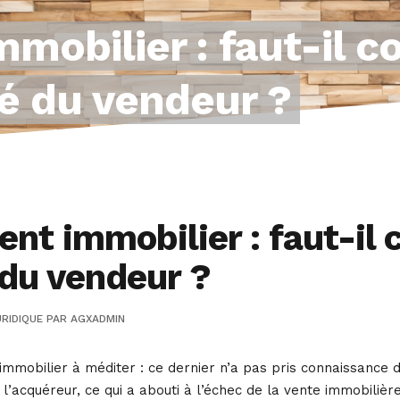
mobilier : faut-il co
é du vendeur ?
nt immobilier : faut-il c
 du vendeur ?
RIDIQUE
PAR
AGXADMIN
t immobilier à méditer : ce dernier n’a pas pris connaissance 
 l’acquéreur, ce qui a abouti à l’échec de la vente immobiliè