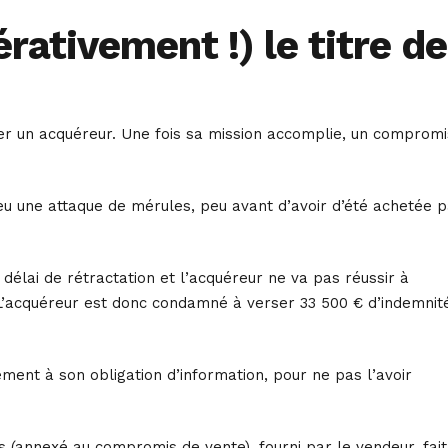
rativement !) le titre de
er un acquéreur. Une fois sa mission accomplie, un compromi
a eu une attaque de mérules, peu avant d’avoir d’été achetée 
e délai de rétractation et l’acquéreur ne va pas réussir à
. L’acquéreur est donc condamné à verser 33 500 € d’indemnit
ment à son obligation d’information, pour ne pas l’avoir
s (annexé au compromis de vente), fourni par le vendeur, fait