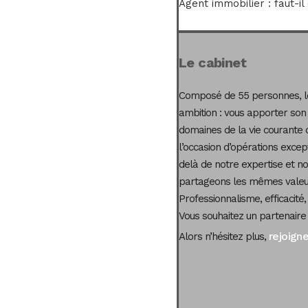
Agent immobilier : faut-il
Le cabinet
Composé de 55 personnes, le
ambition : vous apporter son
domaines de la vie courante 
l’occasion d’opérations excep
delà de notre expertise et not
partageons les mêmes valeur
Professionnalisme, efficacité,
Vous souhaitez un partenaire
rejoign
Alors n’hésitez plus,