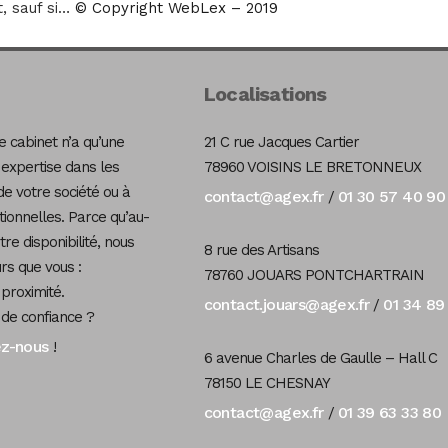
, sauf si…
© Copyright WebLex – 2019
Localisations
 cabinet n’a qu’une
21 C rue Jacques Cartier
 expertise dans les
78960 VOISINS LE BRETONNEUX
de votre société ou à
contact@agex.fr
01 30 57 40 90
/
tionnelles. Parce qu’au-
re disponibilité, nous
8 rue des Artisans
s que vous :
78760 JOUARS PONTCHARTRAIN
 proximité.
contact.jouars@agex.fr
01 34 89
/
 de confiance ?
ez-nous
!
6 avenue Charles de Gaulle – Hall C
78150 LE CHESNAY
contact@agex.fr
01 39 63 33 80
/