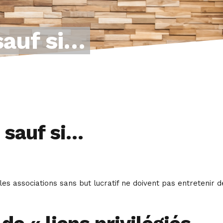
sauf si…
 sauf si…
es associations sans but lucratif ne doivent pas entretenir d