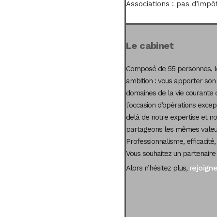
Associations : pas d’impôt
Le cabinet
Composé de 55 personnes, le
ambition : vous apporter son
domaines de la vie courante 
l’occasion d’opérations excep
delà de notre expertise et not
partageons les mêmes valeur
Professionnalisme, efficacité,
Vous souhaitez un partenaire
rejoign
Alors n’hésitez plus,