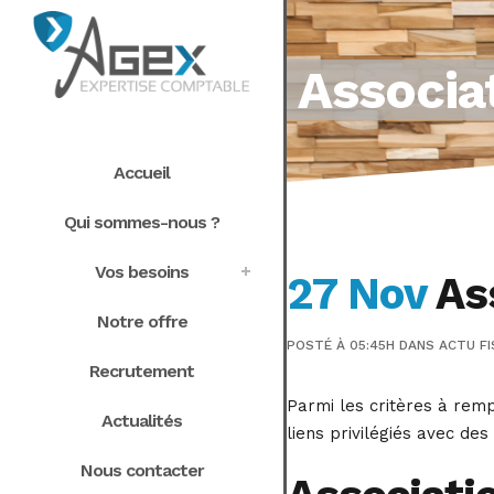
Associat
Accueil
Qui sommes-nous ?
Vos besoins
27 Nov
Ass
Notre offre
POSTÉ À 05:45H
DANS
ACTU FI
Recrutement
Parmi les critères à remp
Actualités
liens privilégiés avec des
Nous contacter