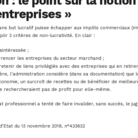
n : le point sur la notion
entreprises »
sans but lucratif puisse échapper aux impôts commerciaux (im
plir 3 critères de non-lucrativité. En clair :
sintéressée ;
rrencer les entreprises du secteur marchand ;
retenir de liens privilégiés avec des entreprises qui en retir
itère, l’administration considère (dans sa documentation) que 
onomie, un surcroît de recettes ou de bénéficier de meilleure
 rechercheraient pas de profit pour elle-même.
at professionnel a tenté de faire invalider, sans succès, le j
 d’Etat du 13 novembre 2019, n°433632