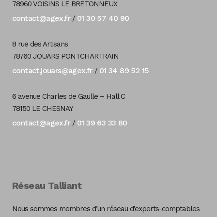
78960 VOISINS LE BRETONNEUX
contact@agex.fr
01 30 57 40 90
/
8 rue des Artisans
78760 JOUARS PONTCHARTRAIN
contact.jouars@agex.fr
01 34 89 52 15
/
6 avenue Charles de Gaulle – Hall C
78150 LE CHESNAY
contact@agex.fr
01 39 63 33 80
/
Réseau Talliant
Nous sommes membres d’un réseau d’experts-comptables