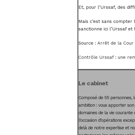
Et, pour l’Urssaf, des d
Mais c’est sans compter le
sanctionne ici l’Urssaf e
Source :
Arrêt de la Cour
Contrôle Urssaf : une rem
Le cabinet
Composé de 55 personnes, le
ambition : vous apporter son
domaines de la vie courante 
l’occasion d’opérations excep
delà de notre expertise et not