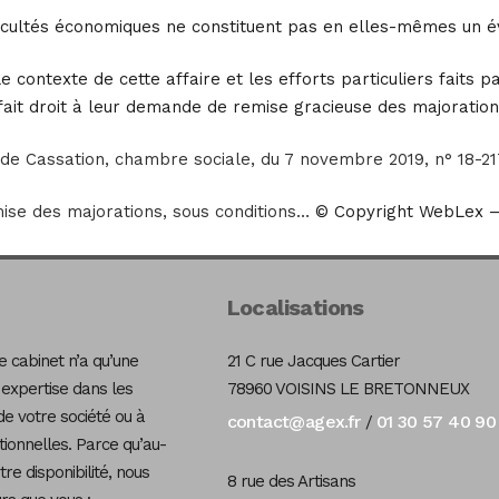
ifficultés économiques ne constituent pas en elles-mêmes un 
 contexte de cette affaire et les efforts particuliers faits p
t fait droit à leur demande de remise gracieuse des majoration
 de Cassation, chambre sociale, du 7 novembre 2019, n° 18-2
ise des majorations, sous conditions…
© Copyright WebLex –
Localisations
 cabinet n’a qu’une
21 C rue Jacques Cartier
 expertise dans les
78960 VOISINS LE BRETONNEUX
de votre société ou à
contact@agex.fr
01 30 57 40 90
/
tionnelles. Parce qu’au-
re disponibilité, nous
8 rue des Artisans