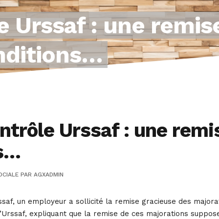
e Urssaf : une remis
nditions…
trôle Urssaf : une remi
ns…
OCIALE
PAR
AGXADMIN
ssaf, un employeur a sollicité la remise gracieuse des majorati
l’Urssaf, expliquant que la remise de ces majorations suppo