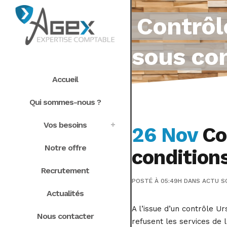
Contrôl
sous co
Accueil
Qui sommes-nous ?
Vos besoins
26 Nov
Con
Notre offre
conditio
Recrutement
POSTÉ À 05:49H
DANS
ACTU S
Actualités
A l’issue d’un contrôle Ur
Nous contacter
refusent les services de 