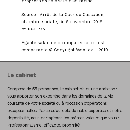
progression salariale plus rapide.
Source :
Arrêt de la Cour de Cassation,
chambre sociale, du 6 novembre 2019,
n° 18-13235
Egalité salariale = comparer ce qui est
comparable
© Copyright WebLex – 2019
Le cabinet
Composé de 55 personnes, le cabinet n’a qu’une ambition :
vous apporter son expertise dans les domaines de la vie
courante de votre société ou à l’occasion d’opérations
exceptionnelles. Parce qu’au-delà de notre expertise et notre
disponibilité, nous partageons les mêmes valeurs que vous :
Professionnalisme, efficacité, proximité.