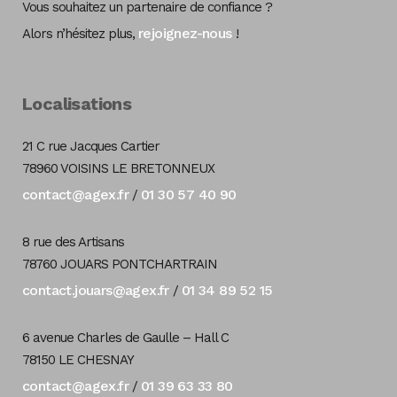
Vous souhaitez un partenaire de confiance ?
rejoignez-nous
Alors n’hésitez plus,
!
Localisations
21 C rue Jacques Cartier
78960 VOISINS LE BRETONNEUX
contact@agex.fr
01 30 57 40 90
/
8 rue des Artisans
78760 JOUARS PONTCHARTRAIN
contact.jouars@agex.fr
01 34 89 52 15
/
6 avenue Charles de Gaulle – Hall C
78150 LE CHESNAY
contact@agex.fr
01 39 63 33 80
/