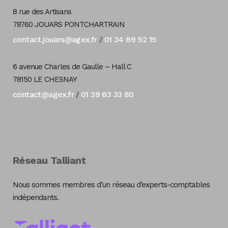
8 rue des Artisans
78760 JOUARS PONTCHARTRAIN
contact.jouars@agex.fr
01 34 89 52 15
/
6 avenue Charles de Gaulle – Hall C
78150 LE CHESNAY
contact@agex.fr
01 39 63 33 80
/
Réseau Talliant
Nous sommes membres d’un réseau d’experts-comptables
indépendants.