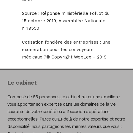
Source :
Réponse ministérielle Folliot du
15 octobre 2019, Assemblée Nationale,
n°19550
Cotisation foncière des entreprises : une
exonération pour les convoyeurs
médicaux ?
© Copyright WebLex – 2019
Le cabinet
Composé de 55 personnes, le cabinet n’a qu’une ambition :
vous apporter son expertise dans les domaines de la vie
courante de votre société ou à l’occasion d’opérations
exceptionnelles. Parce qu’au-delà de notre expertise et notre
disponibilité, nous partageons les mêmes valeurs que vous :