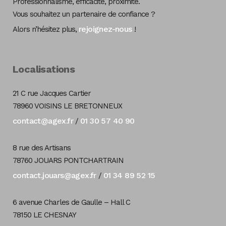
Professionnalisme, efficacité, proximité.
Vous souhaitez un partenaire de confiance ?
rejoignez-nous
Alors n’hésitez plus,
!
Localisations
21 C rue Jacques Cartier
78960 VOISINS LE BRETONNEUX
contact@agex.fr
01 30 57 40 90
/
8 rue des Artisans
78760 JOUARS PONTCHARTRAIN
contact.jouars@agex.fr
01 34 89 52 15
/
6 avenue Charles de Gaulle – Hall C
78150 LE CHESNAY