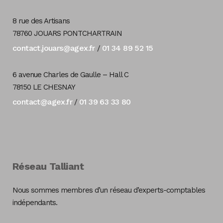
8 rue des Artisans
78760 JOUARS PONTCHARTRAIN
contact.jouars@agex.fr
01 34 89 52 15
/
6 avenue Charles de Gaulle – Hall C
78150 LE CHESNAY
contact@agex.fr
01 39 63 33 80
/
Réseau Talliant
Nous sommes membres d’un réseau d’experts-comptables
indépendants.