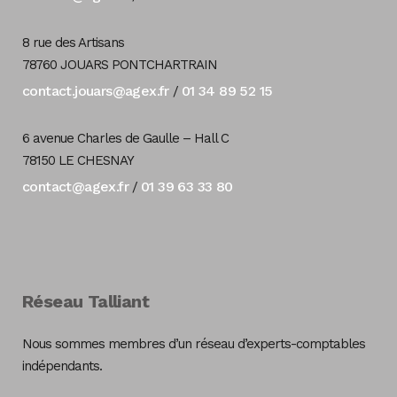
8 rue des Artisans
78760 JOUARS PONTCHARTRAIN
contact.jouars@agex.fr
01 34 89 52 15
/
6 avenue Charles de Gaulle – Hall C
78150 LE CHESNAY
contact@agex.fr
01 39 63 33 80
/
Réseau Talliant
Nous sommes membres d’un réseau d’experts-comptables
indépendants.