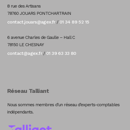
8 rue des Artisans
78760 JOUARS PONTCHARTRAIN
contact.jouars@agex.fr
01 34 89 52 15
/
6 avenue Charles de Gaulle – Hall C
78150 LE CHESNAY
contact@agex.fr
01 39 63 33 80
/
Réseau Talliant
Nous sommes membres d’un réseau d’experts-comptables
indépendants.