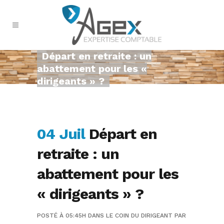
Départ en retraite : un
abattement pour les «
dirigeants » ?
04 Juil
Départ en
retraite : un
abattement pour les
« dirigeants » ?
POSTÉ À 05:45H
DANS
LE COIN DU DIRIGEANT
PAR