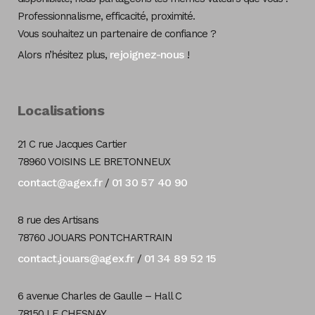
Professionnalisme, efficacité, proximité.
Vous souhaitez un partenaire de confiance ?
rejoignez-nous
Alors n’hésitez plus,
!
Localisations
21 C rue Jacques Cartier
78960 VOISINS LE BRETONNEUX
contact@agex.fr
01 30 57 40 90
/
8 rue des Artisans
78760 JOUARS PONTCHARTRAIN
contact.jouars@agex.fr
01 34 89 52 15
/
6 avenue Charles de Gaulle – Hall C
78150 LE CHESNAY