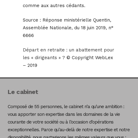
comme aux autres cédants.
Source :
Réponse ministérielle Quentin,
Assemblée Nationale, du 18 juin 2019, n°
6666
Départ en retraite : un abattement pour
les « dirigeants » ?
© Copyright WebLex
– 2019
Le cabinet
Composé de 55 personnes, le cabinet n’a qu’une ambition :
vous apporter son expertise dans les domaines de la vie
courante de votre société ou à l’occasion d’opérations
exceptionnelles. Parce qu’au-delà de notre expertise et notre
disponibilité, nous partageons les mêmes valeurs que vous :