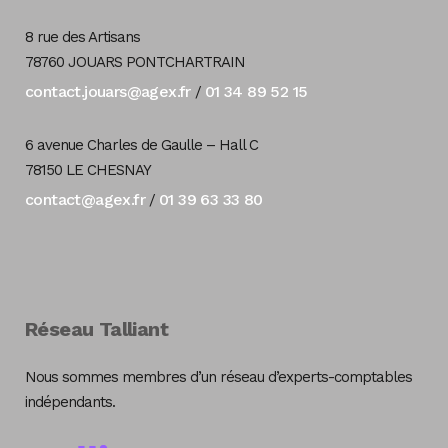
8 rue des Artisans
78760 JOUARS PONTCHARTRAIN
contact.jouars@agex.fr
01 34 89 52 15
/
6 avenue Charles de Gaulle – Hall C
78150 LE CHESNAY
contact@agex.fr
01 39 63 33 80
/
Réseau Talliant
Nous sommes membres d’un réseau d’experts-comptables
indépendants.