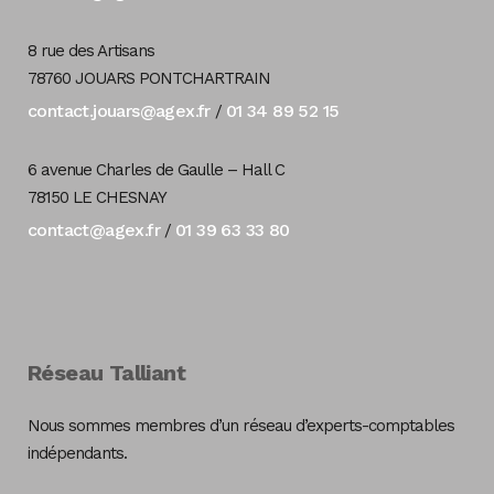
8 rue des Artisans
78760 JOUARS PONTCHARTRAIN
contact.jouars@agex.fr
01 34 89 52 15
/
6 avenue Charles de Gaulle – Hall C
78150 LE CHESNAY
contact@agex.fr
01 39 63 33 80
/
Réseau Talliant
Nous sommes membres d’un réseau d’experts-comptables
indépendants.