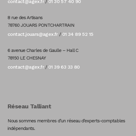
contact@agex.fr
01 30 57 40 90
/
8 rue des Artisans
78760 JOUARS PONTCHARTRAIN
contact.jouars@agex.fr
01 34 89 52 15
/
6 avenue Charles de Gaulle – Hall C
78150 LE CHESNAY
contact@agex.fr
01 39 63 33 80
/
Réseau Talliant
Nous sommes membres d’un réseau d’experts-comptables
indépendants.