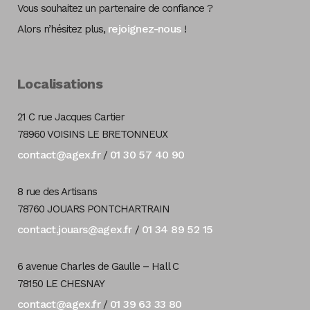
Vous souhaitez un partenaire de confiance ?
rejoignez-nous
Alors n’hésitez plus,
!
Localisations
21 C rue Jacques Cartier
78960 VOISINS LE BRETONNEUX
contact@agex.fr
01 30 57 40 90
/
8 rue des Artisans
78760 JOUARS PONTCHARTRAIN
contact.jouars@agex.fr
01 34 89 52 15
/
6 avenue Charles de Gaulle – Hall C
78150 LE CHESNAY
contact@agex.fr
01 39 63 33 80
/