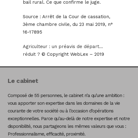
bail rural. Ce que confirme le juge.
Source :
Arrêt de la Cour de cassation,
3ème chambre civile, du 23 mai 2019, n°
16-17895
Agriculteur : un préavis de départ…
réduit ?
© Copyright WebLex – 2019
Le cabinet
Composé de 55 personnes, le cabinet n’a qu’une ambition :
vous apporter son expertise dans les domaines de la vie
courante de votre société ou à l’occasion d’opérations
exceptionnelles. Parce qu’au-delà de notre expertise et notre
disponibilité, nous partageons les mêmes valeurs que vous :
Professionnalisme, efficacité, proximité.