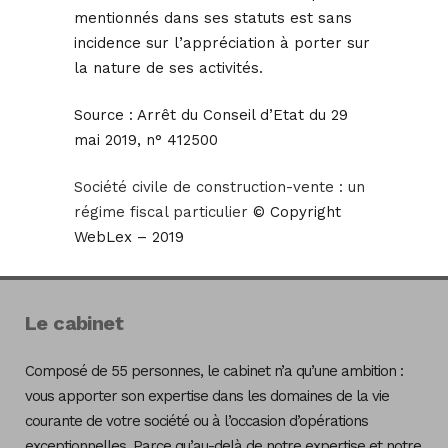
mentionnés dans ses statuts est sans
incidence sur l’appréciation à porter sur
la nature de ses activités.
Source :
Arrêt du Conseil d’Etat du 29
mai 2019, n° 412500
Société civile de construction-vente : un
régime fiscal particulier
© Copyright
WebLex – 2019
Le cabinet
Composé de 55 personnes, le cabinet n’a qu’une ambition :
vous apporter son expertise dans les domaines de la vie
courante de votre société ou à l’occasion d’opérations
exceptionnelles. Parce qu’au-delà de notre expertise et notre