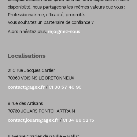
disponibilité, nous partageons les mêmes valeurs que vous :
Professionnalisme, efficacité, proximité.
Vous souhaitez un partenaire de confiance ?
rejoignez-nous
Alors n’hésitez plus,
!
Localisations
21 C rue Jacques Cartier
78960 VOISINS LE BRETONNEUX
contact@agex.fr
01 30 57 40 90
/
8 rue des Artisans
78760 JOUARS PONTCHARTRAIN
contact.jouars@agex.fr
01 34 89 52 15
/
6 avenue Charles de Gaulle – Hall C