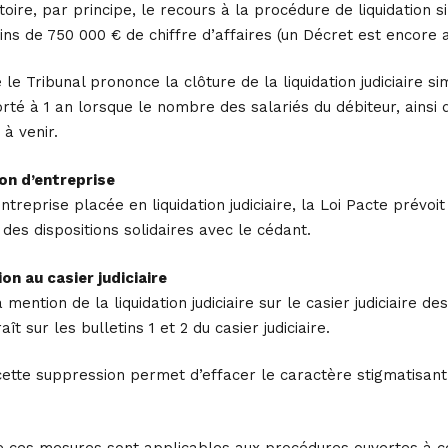
oire, par principe, le recours à la procédure de liquidation s
s de 750 000 € de chiffre d’affaires (un Décret est encore a
 le Tribunal prononce la clôture de la liquidation judiciaire 
orté à 1 an lorsque le nombre des salariés du débiteur, ainsi 
 à venir.
ion d’entreprise
treprise placée en liquidation judiciaire, la Loi Pacte prévoi
des dispositions solidaires avec le cédant.
on au casier judiciaire
mention de la liquidation judiciaire sur le casier judiciaire 
aît sur les bulletins 1 et 2 du casier judiciaire.
ette suppression permet d’effacer le caractère stigmatisant 
 ces mesures sont applicables aux procédures ouvertes à c