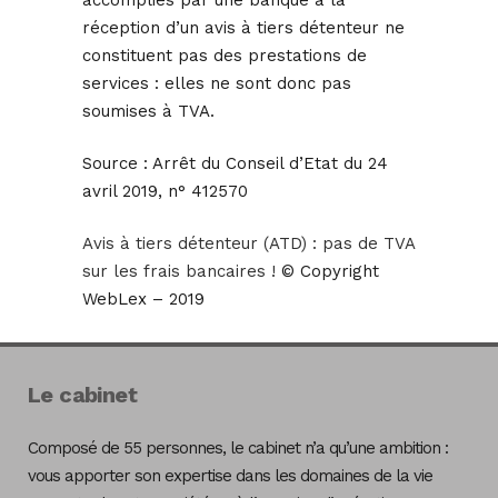
accomplies par une banque à la
réception d’un avis à tiers détenteur ne
constituent pas des prestations de
services : elles ne sont donc pas
soumises à TVA.
Source :
Arrêt du Conseil d’Etat du 24
avril 2019, n° 412570
Avis à tiers détenteur (ATD) : pas de TVA
sur les frais bancaires !
© Copyright
WebLex – 2019
Le cabinet
Composé de 55 personnes, le cabinet n’a qu’une ambition :
vous apporter son expertise dans les domaines de la vie