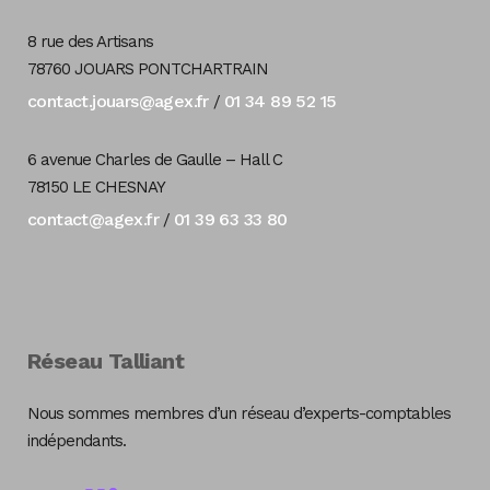
8 rue des Artisans
78760 JOUARS PONTCHARTRAIN
contact.jouars@agex.fr
01 34 89 52 15
/
6 avenue Charles de Gaulle – Hall C
78150 LE CHESNAY
contact@agex.fr
01 39 63 33 80
/
Réseau Talliant
Nous sommes membres d’un réseau d’experts-comptables
indépendants.