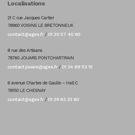
Localisations
21 C rue Jacques Cartier
78960 VOISINS LE BRETONNEUX
contact@agex.fr
01 30 57 40 90
/
8 rue des Artisans
78760 JOUARS PONTCHARTRAIN
contact.jouars@agex.fr
01 34 89 52 15
/
6 avenue Charles de Gaulle – Hall C
78150 LE CHESNAY
contact@agex.fr
01 39 63 33 80
/