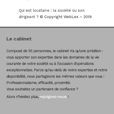
Qui est locataire : la société ou son
dirigeant ?
© Copyright WebLex – 2019
Le cabinet
Composé de 55 personnes, le cabinet n’a qu’une ambition :
vous apporter son expertise dans les domaines de la vie
courante de votre société ou à l’occasion d’opérations
exceptionnelles. Parce qu’au-delà de notre expertise et notre
disponibilité, nous partageons les mêmes valeurs que vous :
Professionnalisme, efficacité, proximité.
Vous souhaitez un partenaire de confiance ?
rejoignez-nous
Alors n’hésitez plus,
!