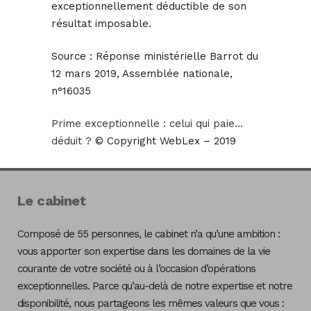
exceptionnellement déductible de son
résultat imposable.
Source :
Réponse ministérielle Barrot du
12 mars 2019, Assemblée nationale,
n°16035
Prime exceptionnelle : celui qui paie…
déduit ?
© Copyright WebLex – 2019
Le cabinet
Composé de 55 personnes, le cabinet n’a qu’une ambition :
vous apporter son expertise dans les domaines de la vie
courante de votre société ou à l’occasion d’opérations
exceptionnelles. Parce qu’au-delà de notre expertise et notre
disponibilité, nous partageons les mêmes valeurs que vous :