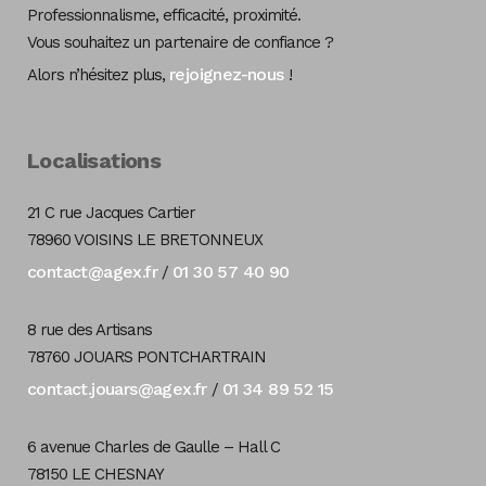
Professionnalisme, efficacité, proximité.
Vous souhaitez un partenaire de confiance ?
rejoignez-nous
Alors n’hésitez plus,
!
Localisations
21 C rue Jacques Cartier
78960 VOISINS LE BRETONNEUX
contact@agex.fr
01 30 57 40 90
/
8 rue des Artisans
78760 JOUARS PONTCHARTRAIN
contact.jouars@agex.fr
01 34 89 52 15
/
6 avenue Charles de Gaulle – Hall C
78150 LE CHESNAY