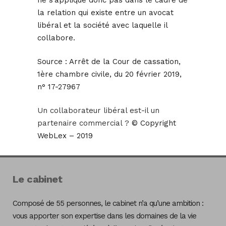
ne s’applique donc pas dans le cadre de
la relation qui existe entre un avocat
libéral et la société avec laquelle il
collabore.
Source :
Arrêt de la Cour de cassation,
1ère chambre civile, du 20 février 2019,
n° 17-27967
Un collaborateur libéral est-il un
partenaire commercial ?
© Copyright
WebLex – 2019
Le cabinet
Composé de 55 personnes, le cabinet n’a qu’une ambition :
vous apporter son expertise dans les domaines de la vie