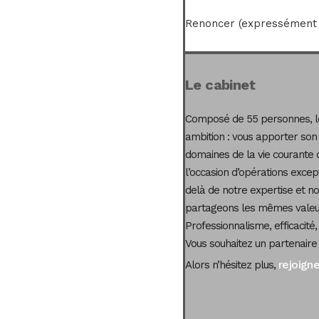
Renoncer (expressément 
Le cabinet
Composé de 55 personnes, le
ambition : vous apporter son
domaines de la vie courante 
l’occasion d’opérations excep
delà de notre expertise et not
partageons les mêmes valeur
Professionnalisme, efficacité,
Vous souhaitez un partenaire
rejoign
Alors n’hésitez plus,