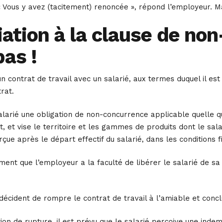
« Vous y avez (tacitement) renoncée », répond l’employeur. M
iation à la clause de no
as !
un contrat de travail avec un salarié, aux termes duquel il 
rat.
larié une obligation de non-concurrence applicable quelle qu
, et vise le territoire et les gammes de produits dont le sala
rçue après le départ effectif du salarié, dans les conditions f
ent que l’employeur a la faculté de libérer le salarié de sa
é décident de rompre le contrat de travail à l’amiable et conc
on de rupture, il est prévu que le salarié perçoive une inde