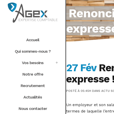
Renonci
expresse
Accueil
Qui sommes-nous ?
Vos besoins
27 Fév
Ren
Notre offre
expresse 
Recrutement
POSTÉ À 05:45H
DANS
ACTU S
Actualités
Un employeur et son salar
Nous contacter
termes de laquelle l’entr