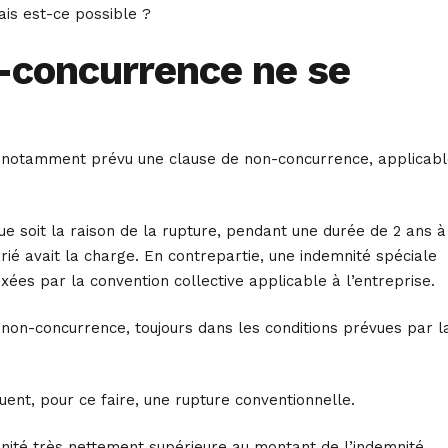
ais est-ce possible ?
n-concurrence ne se
est notamment prévu une clause de non-concurrence, applicab
e soit la raison de la rupture, pendant une durée de 2 ans à
rié avait la charge. En contrepartie, une indemnité spéciale
ixées par la convention collective applicable à l’entreprise.
 non-concurrence, toujours dans les conditions prévues par l
luent, pour ce faire, une rupture conventionnelle.
mnité très nettement supérieure au montant de l’indemnité