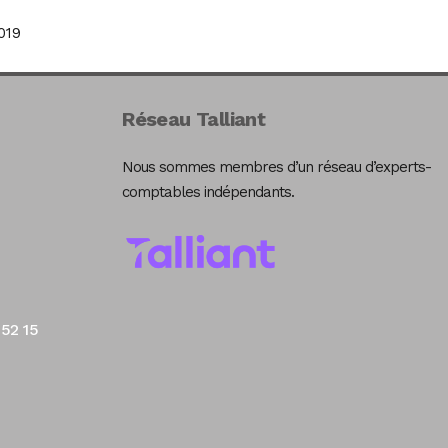
019
Réseau Talliant
Nous sommes membres d’un réseau d’experts-
comptables indépendants.
 52 15