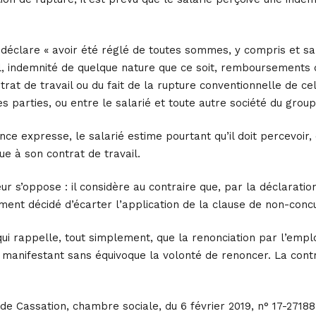
 déclare « avoir été réglé de toutes sommes, y compris et sa
, indemnité de quelque nature que ce soit, remboursements de
ntrat de travail ou du fait de la rupture conventionnelle de ce
es parties, ou entre le salarié et toute autre société du grou
ce expresse, le salarié estime pourtant qu’il doit percevoir,
e à son contrat de travail.
r s’oppose : il considère au contraire que, par la déclarati
irement décidé d’écarter l’application de la clause de non-con
 qui rappelle, tout simplement, que la renonciation par l’em
 manifestant sans équivoque la volonté de renoncer. La contr
de Cassation, chambre sociale, du 6 février 2019, n° 17-27188