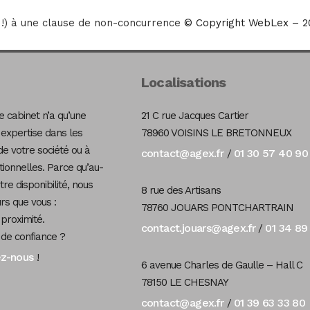
!) à une clause de non-concurrence
© Copyright WebLex – 2
Localisations
 cabinet n’a qu’une
21 C rue Jacques Cartier
 expertise dans les
78960 VOISINS LE BRETONNEUX
de votre société ou à
contact@agex.fr
01 30 57 40 90
/
tionnelles. Parce qu’au-
re disponibilité, nous
8 rue des Artisans
s que vous :
78760 JOUARS PONTCHARTRAIN
 proximité.
contact.jouars@agex.fr
01 34 89
/
 de confiance ?
ez-nous
!
6 avenue Charles de Gaulle – Hall C
78150 LE CHESNAY
contact@agex.fr
01 39 63 33 80
/