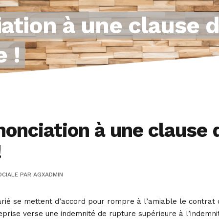
ation à une clause 
 !
onciation à une clause 
!
OCIALE
PAR
AGXADMIN
ié se mettent d’accord pour rompre à l’amiable le contrat de 
eprise verse une indemnité de rupture supérieure à l’indemni