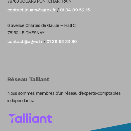
78760 JOUARS PONTCHARTRAIN
contact.jouars@agex.fr
01 34 89 52 15
/
6 avenue Charles de Gaulle – Hall C
78150 LE CHESNAY
contact@agex.fr
01 39 63 33 80
/
Réseau Talliant
Nous sommes membres d’un réseau d’experts-comptables
indépendants.