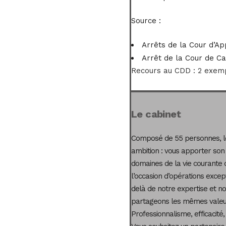
Source :
Arrêts de la Cour d’App
Arrêt de la Cour de Ca
Recours au CDD : 2 exem
Le cabinet
Composé de 55 personnes, le
ambition : vous apporter son
domaines de la vie courante 
l’occasion d’opérations excep
delà de notre expertise et not
partageons les mêmes valeur
Professionnalisme, efficacité,