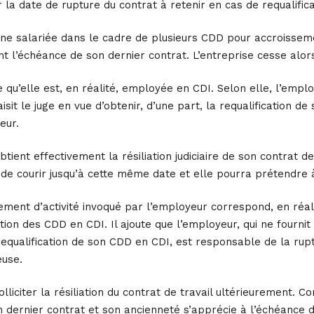
 la date de rupture du contrat à retenir en cas de requalific
e salariée dans le cadre de plusieurs CDD pour accroissement
nt l’échéance de son dernier contrat. L’entreprise cesse alors
 qu’elle est, en réalité, employée en CDI. Selon elle, l’emplo
isit le juge en vue d’obtenir, d’une part, la requalification de 
eur.
tient effectivement la résiliation judiciaire de son contrat de 
de courir jusqu’à cette même date et elle pourra prétendre à
ement d’activité invoqué par l’employeur correspond, en réalit
tion des CDD en CDI. Il ajoute que l’employeur, qui ne fournit 
equalification de son CDD en CDI, est responsable de la ruptu
euse.
solliciter la résiliation du contrat de travail ultérieurement.
n dernier contrat et son ancienneté s’apprécie à l’échéance de