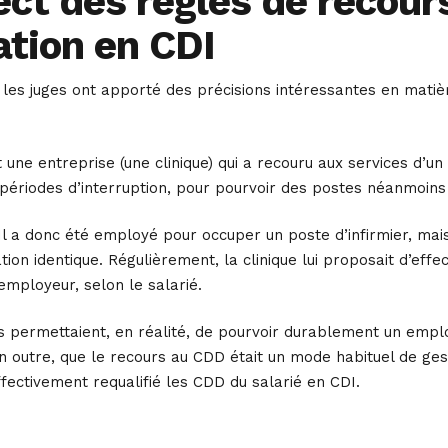
ct des règles de recour
ation en CDI
 les juges ont apporté des précisions intéressantes en matiè
t une entreprise (une clinique) qui a recouru aux services d
périodes d’interruption, pour pourvoir des postes néanmoins 
. Il a donc été employé pour occuper un poste d’infirmier, mai
on identique. Régulièrement, la clinique lui proposait d’eff
l’employeur, selon le salarié.
 permettaient, en réalité, de pourvoir durablement un emploi l
en outre, que le recours au CDD était un mode habituel de ge
ffectivement requalifié les CDD du salarié en CDI.