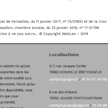
el de Versailles, du 11 janvier 2017, n° 15/01833 et de la Cou
ssation, chambre sociale, du 23 janvier 2019, n° 17-21796
ples à ne pas suivre…
© Copyright WebLex – 2019
Localisations
 cabinet n’a qu’une
21 C rue Jacques Cartier
 expertise dans les
78960 VOISINS LE BRETONNEUX
de votre société ou à
contact@agex.fr
01 30 57 40 90
/
tionnelles. Parce qu’au-
re disponibilité, nous
8 rue des Artisans
s que vous :
78760 JOUARS PONTCHARTRAIN
 proximité.
contact.jouars@agex.fr
01 34 89
/