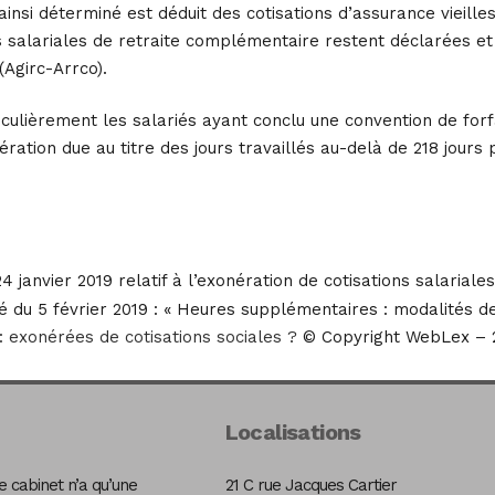
insi déterminé est déduit des cotisations d’assurance vieille
ns salariales de retraite complémentaire restent déclarées et 
Agirc-Arrco).
culièrement les salariés ayant conclu une convention de forfai
ration due au titre des jours travaillés au-delà de 218 jours 
4 janvier 2019 relatif à l’exonération de cotisations salari
é du 5 février 2019 : « Heures supplémentaires : modalités de
 exonérées de cotisations sociales ?
© Copyright WebLex – 
Localisations
 cabinet n’a qu’une
21 C rue Jacques Cartier