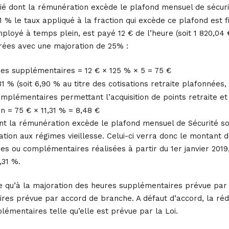
rié dont la rémunération excède le plafond mensuel de sécurité
,31 % le taux appliqué à la fraction qui excède ce plafond est f
ployé à temps plein, est payé 12 € de l’heure (soit 1 820,04
ées avec une majoration de 25% :
es supplémentaires = 12 € × 125 % × 5 = 75 €
31 % (soit 6,90 % au titre des cotisations retraite plafonnées
omplémentaires permettant l’acquisition de points retraite et 0
n = 75 € × 11,31 % = 8,48 €
nt la rémunération excède le plafond mensuel de Sécurité soc
ion aux régimes vieillesse. Celui-ci verra donc le montant de
s ou complémentaires réalisées à partir du 1er janvier 2019,
,31 %.
e qu’à la majoration des heures supplémentaires prévue par ac
es prévue par accord de branche. A défaut d’accord, la rédu
émentaires telle qu’elle est prévue par la Loi.