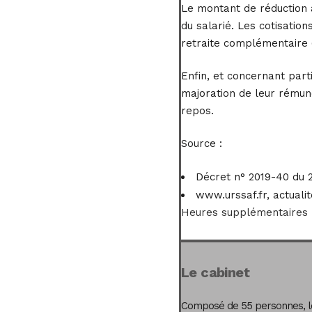
Le montant de réduction a
du salarié. Les cotisatio
retraite complémentaire (
Enfin, et concernant parti
majoration de leur rémuné
repos.
Source :
Décret n° 2019-40 du 2
www.urssaf.fr, actualit
Heures supplémentaires :
Le cabinet
Composé de 55 personnes, le