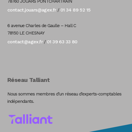
78760 JOUARS PONTCHARTRAIN
contact.jouars@agex.fr
01 34 89 52 15
/
6 avenue Charles de Gaulle – Hall C
78150 LE CHESNAY
contact@agex.fr
01 39 63 33 80
/
Réseau Talliant
Nous sommes membres d’un réseau d’experts-comptables
indépendants.