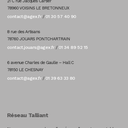
21 C rue Jacques Cartier
78960 VOISINS LE BRETONNEUX
contact@agex.fr
01 30 57 40 90
/
8 rue des Artisans
78760 JOUARS PONTCHARTRAIN
contact.jouars@agex.fr
01 34 89 52 15
/
6 avenue Charles de Gaulle – Hall C
78150 LE CHESNAY
contact@agex.fr
01 39 63 33 80
/
Réseau Talliant