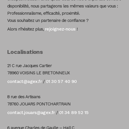
disponibilité, nous partageons les mêmes valeurs que vous :
Professionnalisme, efficacité, proximité.
Vous souhaitez un partenaire de confiance ?
rejoignez-nous
Alors n’hésitez plus,
!
Localisations
21 C rue Jacques Cartier
78960 VOISINS LE BRETONNEUX
contact@agex.fr
01 30 57 40 90
/
8 rue des Artisans
78760 JOUARS PONTCHARTRAIN
contact.jouars@agex.fr
01 34 89 52 15
/
6 avenue Charles de Gaulle – Hall C